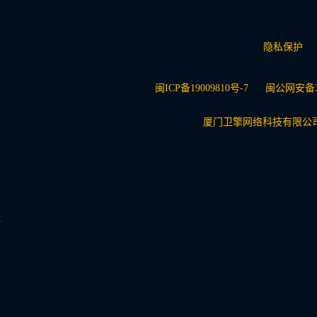
隐私保护
闽ICP备19009810号-7
闽公网安备350
厦门卫擎网络科技有限公司
;