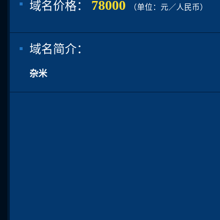
78000
域名价格：
（单位：元／人民币）
域名简介：
杂米